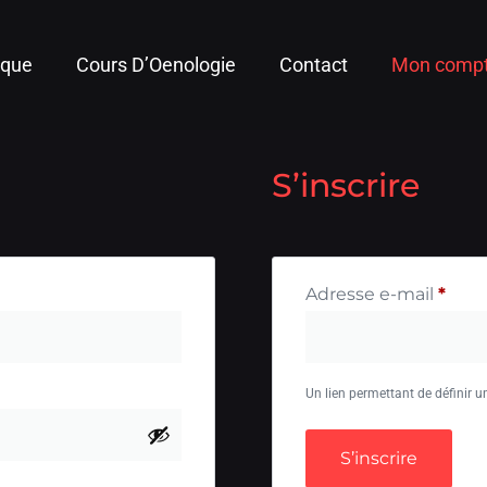
ique
Cours D’Oenologie
Contact
Mon comp
S’inscrire
Adresse e-mail
*
Un lien permettant de définir 
S’inscrire