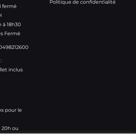
Politique d
e
confident
ialité
i fermé
H
h à 18h30
iés Fermé
i 0498212600
:
llet inclus
e
es pour le
t 20h ou