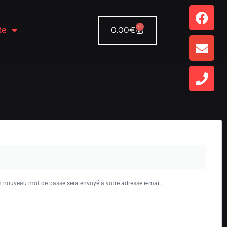
0
te
0.00
€
un nouveau mot de passe sera envoyé à votre adresse e-mail.