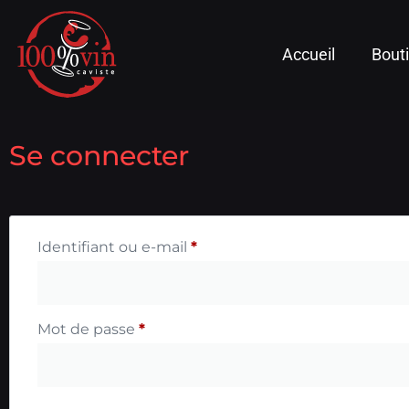
Accueil
Bout
Se connecter
Identifiant ou e-mail
*
Mot de passe
*