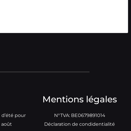
Mentions légales
e d’été pour
N°TVA: BE0679891014
t août
Déclaration de condidentialité