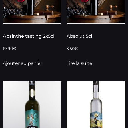
Absinthe tasting 2x5cl
Absolut 5cl
19.90
€
3.50
€
Ajouter au panier
Lire la suite