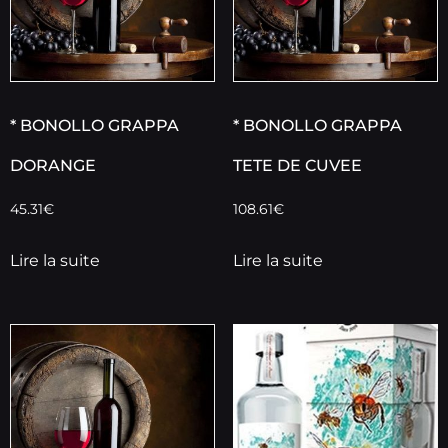
* BONOLLO GRAPPA
* BONOLLO GRAPPA
DORANGE
TETE DE CUVEE
45.31
€
108.61
€
Lire la suite
Lire la suite