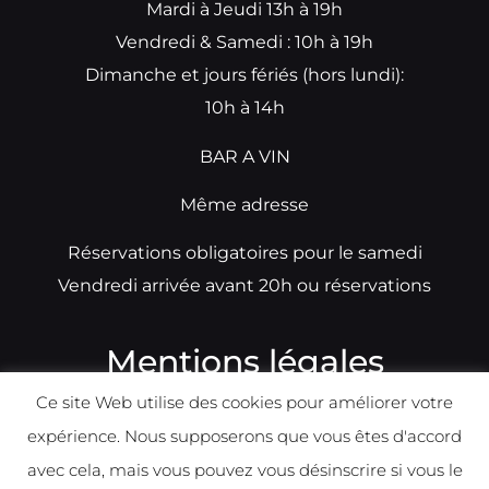
Mardi à Jeudi 13h à 19h
Vendredi & Samedi : 10h à 19h
Dimanche et jours fériés (hors lundi):
10h à 14h
BAR A VIN
Même adresse
Réservations obligatoires pour le samedi
Vendredi arrivée avant 20h ou réservations
Mentions légales
Ce site Web utilise des cookies pour améliorer votre
N°TVA: BE0679891014
expérience. Nous supposerons que vous êtes d'accord
Déclaration de condidentialité
avec cela, mais vous pouvez vous désinscrire si vous le
Politique d
e
confident
ialité