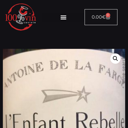
0
0.00
€