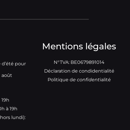
Mentions légales
N°TVA: BE0679891014
e d’été pour
Déclaration de condidentialité
t août
Politique d
e
confident
ialité
à 19h
0h à 19h
hors lundi):