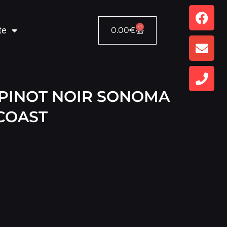
0
te
0.00
€
 PINOT NOIR SONOMA
COAST