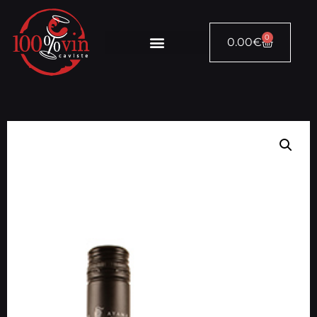
0
0.00
€