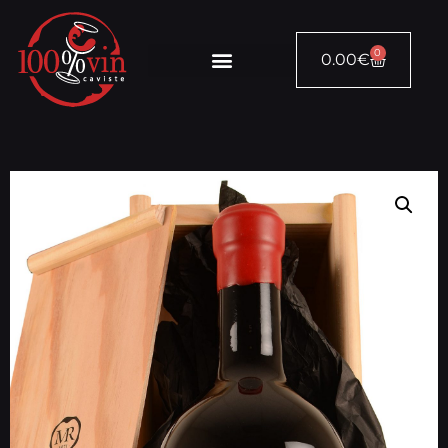
0
0.00
€