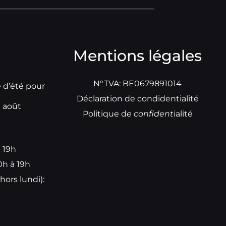
Mentions légales
N°TVA: BE0679891014
e d’été pour
Déclaration de condidentialité
t août
Politique d
e
confident
ialité
à 19h
0h à 19h
hors lundi):