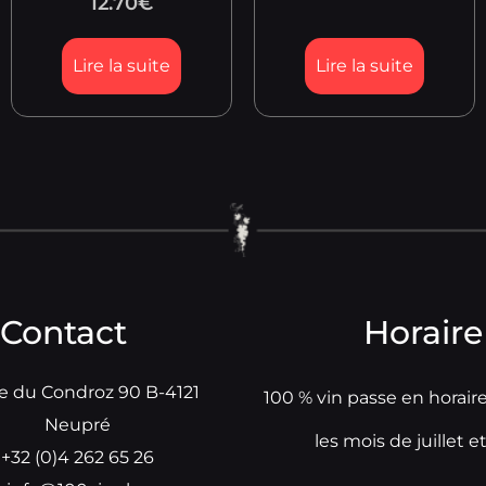
12.70
€
Lire la suite
Lire la suite
Contact
Horaire
e du Condroz 90 B-4121
100 % vin passe en horair
Neupré
les mois de juillet e
+32 (0)4 262 65 26