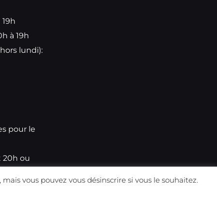
à 19h
0h à 19h
hors lundi):
e
es pour le
t 20h ou
 mais vous pouvez vous désinscrire si vous le souhaitez.