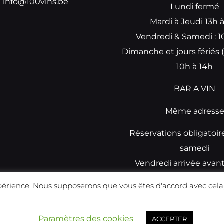
info@100vins.be
Lundi fermé
Mardi à Jeudi 13h 
Vendredi & Samedi : 1
Dimanche et jours fériés (
10h à 14h
BAR A VIN
Même adress
Réservations obligatoir
samedi
Vendredi arrivée avan
réservations
périence. Nous supposerons que vous êtes d'accord avec cela,
Réalisé par
Prismatech
Paramètres des cookies
ACCEPTER