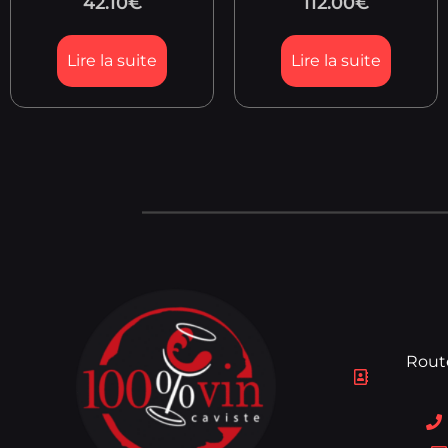
42.10
€
112.00
€
Lire la suite
Lire la suite
Rout