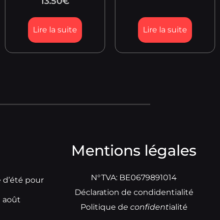
13.50
€
Lire la suite
Lire la suite
Mentions légales
N°TVA: BE0679891014
e d’été pour
Déclaration de condidentialité
t août
Politique d
e
confident
ialité