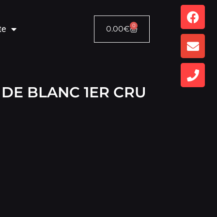
0
te
0.00
€
 DE BLANC 1ER CRU