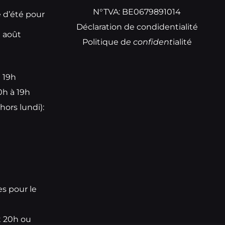
N°TVA: BE0679891014
e d’été pour
Déclaration de condidentialité
t août
Politique d
e
confident
ialité
à 19h
0h à 19h
hors lundi):
e
es pour le
t 20h ou