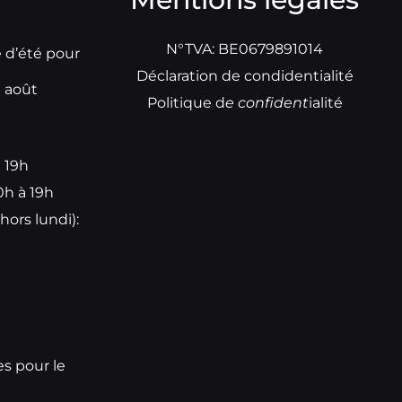
N°TVA: BE0679891014
e d’été pour
Déclaration de condidentialité
t août
Politique d
e
confident
ialité
à 19h
0h à 19h
hors lundi):
e
es pour le