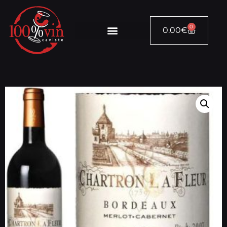
0
0.00
€