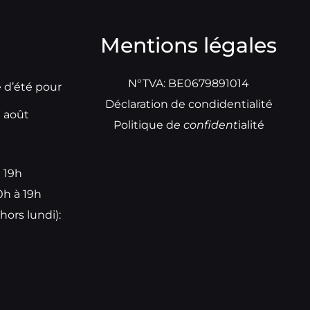
Mentions légales
N°TVA: BE0679891014
e d’été pour
Déclaration de condidentialité
t août
Politique d
e
confident
ialité
à 19h
0h à 19h
hors lundi):
e