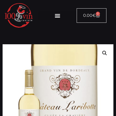
0
0.00
€