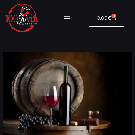
0
0.00
€