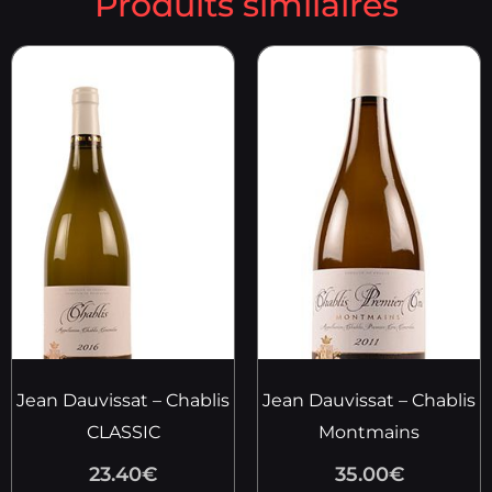
Produits similaires
Jean Dauvissat – Chablis
Jean Dauvissat – Chablis
CLASSIC
Montmains
23.40
€
35.00
€