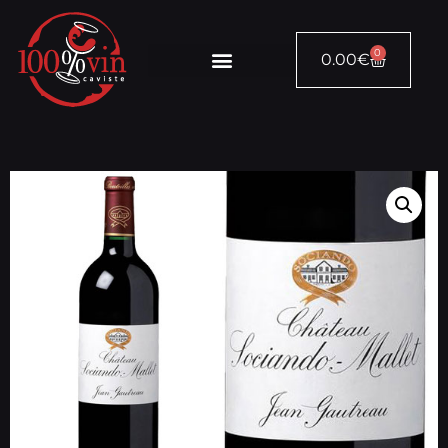
0
0.00
€