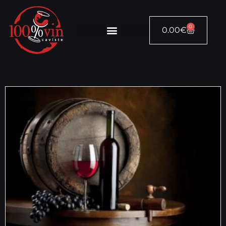
0
0.00
€