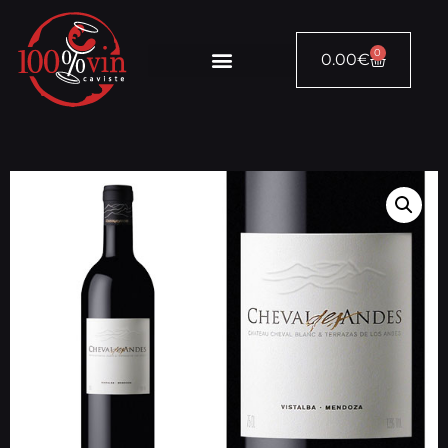
0
0.00
€