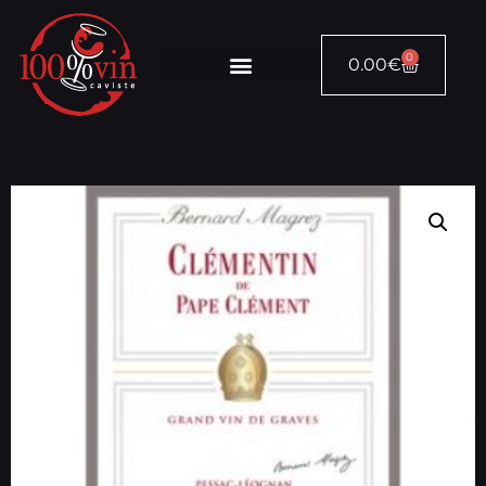
0
0.00
€