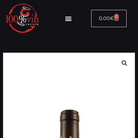
0
0.00
€