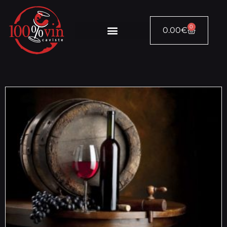
0
0.00
€