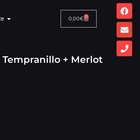
0
te
0.00
€
 – Tempranillo + Merlot