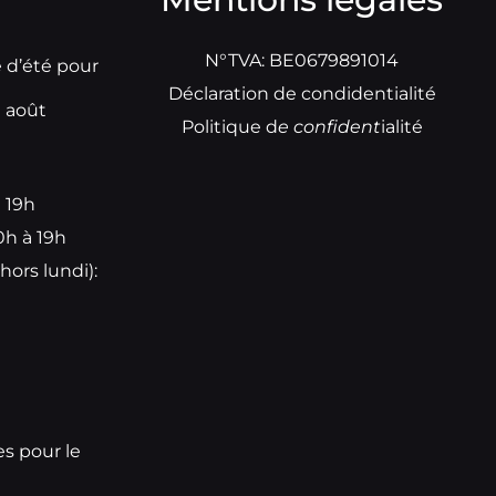
N°TVA: BE0679891014
e d’été pour
Déclaration de condidentialité
t août
Politique d
e
confident
ialité
à 19h
0h à 19h
hors lundi):
e
es pour le