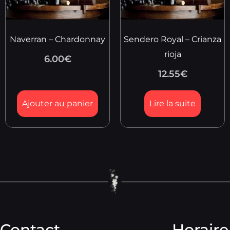
Naverran – Chardonnay
Sendero Royal – Crianza
rioja
6.00
€
12.55
€
Ajouter au panier
Lire la suite
Contact
Horaire