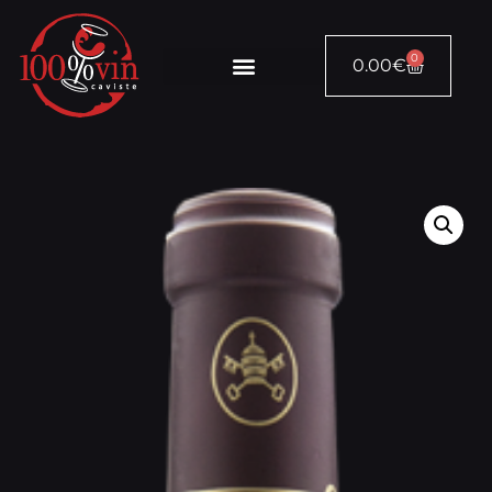
0
0.00
€