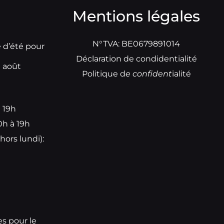
Mentions légales
N°TVA: BE0679891014
e d’été pour
Déclaration de condidentialité
t août
Politique d
e
confident
ialité
à 19h
0h à 19h
hors lundi):
e
es pour le