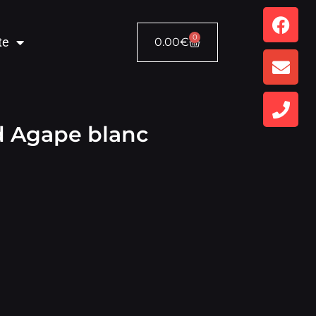
0
te
0.00
€
rd Agape blanc