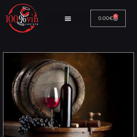
0
0.00
€