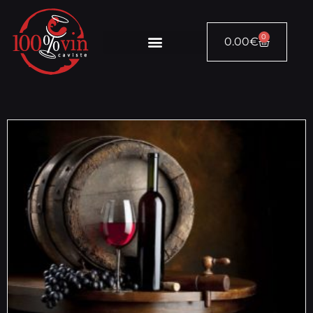
0
0.00
€