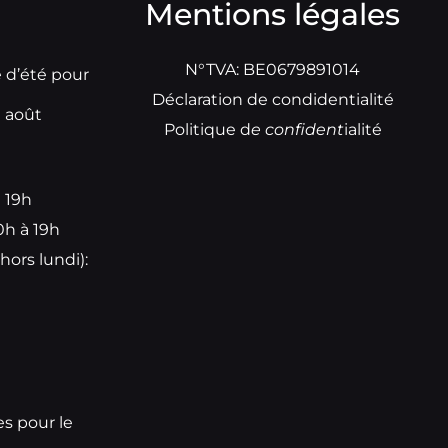
Mentions légales
N°TVA: BE0679891014
e d’été pour
Déclaration de condidentialité
t août
Politique d
e
confident
ialité
à 19h
0h à 19h
hors lundi):
e
es pour le