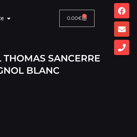
0
te
0.00
€
L THOMAS SANCERRE
GNOL BLANC