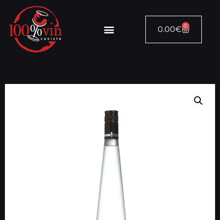
0
0.00
€