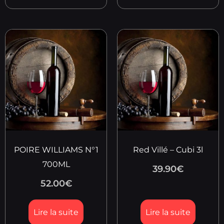
POIRE WILLIAMS N°1
Red Villé – Cubi 3l
700ML
39.90
€
52.00
€
Lire la suite
Lire la suite