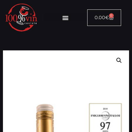
0
0.00
€