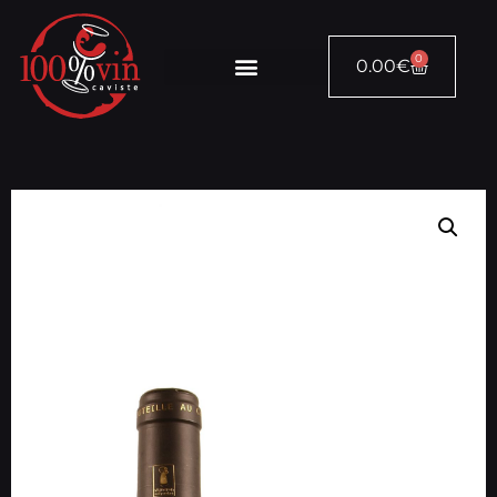
0
0.00
€