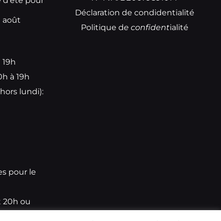
e d’été pour
Déclaration de condidentialité
t août
Politique d
e
confident
ialité
à 19h
0h à 19h
hors lundi):
e
es pour le
t 20h ou