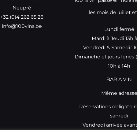
100 % vin passe en horair
Neupré
les mois de juillet e
+32 (0)4 262 65 26
info@100vins.be
Lundi fermé
Mardi à Jeudi 13h 
Vendredi & Samedi : 1
Dimanche et jours fériés (
10h à 14h
BAR A VIN
Même adress
Réservations obligatoir
samedi
Vendredi arrivée avan
réservations