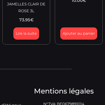
10.00
€
JAMELLES CLAIR DE
ROSE 3L
73.95
€
Lire la suite
Ajouter au panier
Mentions légales
N°TVA: BE0679891014