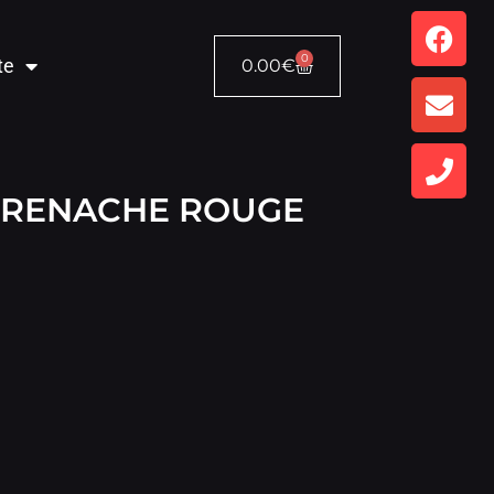
0
te
0.00
€
GRENACHE ROUGE