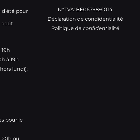
N°TVA: BE0679891014
e d’été pour
Déclaration de condidentialité
t août
Politique d
e
confident
ialité
à 19h
0h à 19h
hors lundi):
e
es pour le
t 20h ou