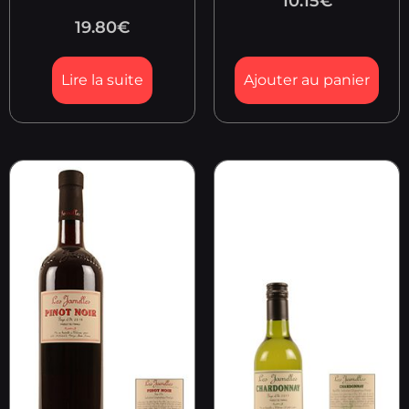
10.15
€
19.80
€
Lire la suite
Ajouter au panier