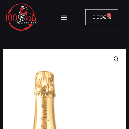
0
0.00
€