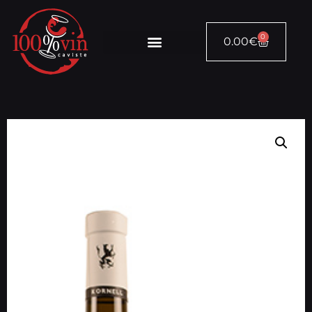
0
0.00
€