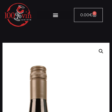
0
0.00
€