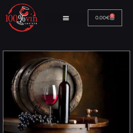
0
0.00
€