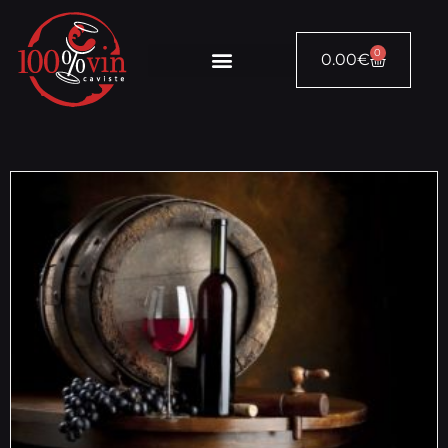
0
0.00
€