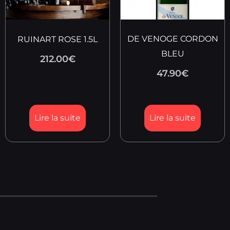
DE VENOGE CORDON
RUINART ROSE 1.5L
BLEU
212.00
€
47.90
€
Lire la suite
Lire la suite