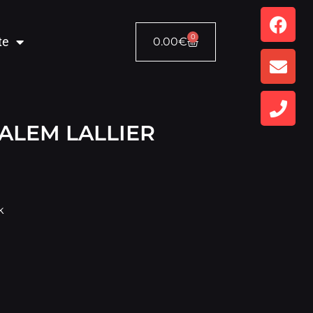
0
te
0.00
€
ALEM LALLIER
k