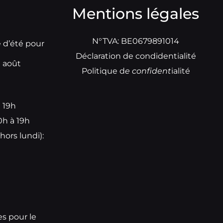
Mentions légales
N°TVA: BE0679891014
e d’été pour
Déclaration de condidentialité
t août
Politique d
e
confident
ialité
à 19h
0h à 19h
hors lundi):
e
es pour le