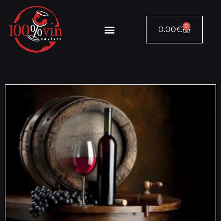
0
0.00
€