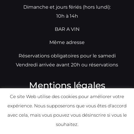
Dimanche et jours fériés (hors lundi):
10h à 14h
BAR A VIN
Même adresse
Réservations obligatoires pour le samedi
Vendredi arrivée avant 20h ou réservations
Mentions légales
Ce site Web utilise des cookies pour améliorer votre
N°TVA: BE0679891014
expérience. Nous supposerons que vous êtes d'accord
Déclaration de condidentialité
avec cela, mais vous pouvez vous désinscrire si vous le
Politique d
e
confident
ialité
souhaitez.