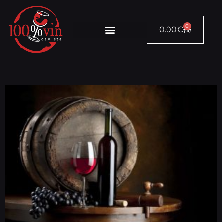
0
0.00
€