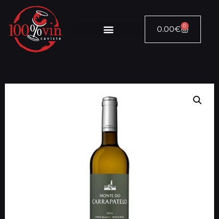
0
0.00
€