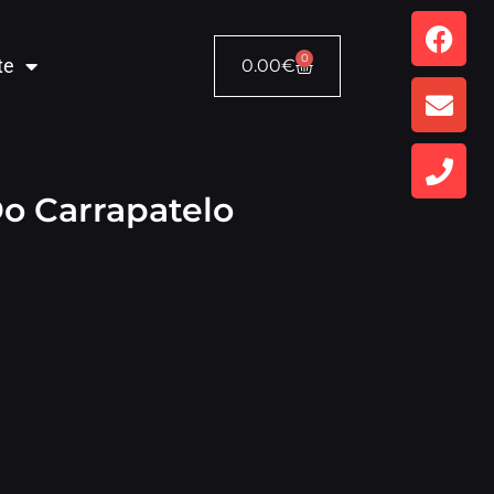
0
te
0.00
€
o Carrapatelo