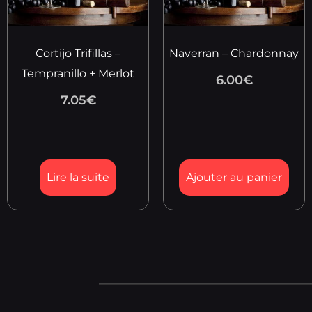
Cortijo Trifillas –
Naverran – Chardonnay
Tempranillo + Merlot
6.00
€
7.05
€
Lire la suite
Ajouter au panier