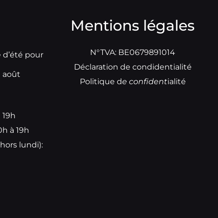
Mentions légales
N°TVA: BE0679891014
e d’été pour
Déclaration de condidentialité
t août
Politique d
e
confident
ialité
à 19h
0h à 19h
hors lundi):
e