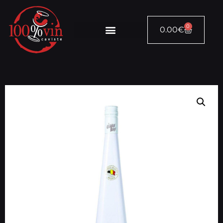
0
0.00
€