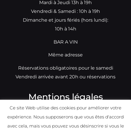
Mardi à Jeudi 13h à 19h
Vendredi & Samedi : 10h à 19h
Dimanche et jours fériés (hors lundi):
10h à 14h
BAR A VIN
Même adresse
Réservations obligatoires pour le samedi
Vendredi arrivée avant 20h ou réservations
Mentions légales
Ce site Web utilise des cookies pour améliorer votre
N°TVA: BE0679891014
expérience. Nous supposerons que vous êtes d'accord
Déclaration de condidentialité
avec cela, mais vous pouvez vous désinscrire si vous le
Politique d
e
confident
ialité