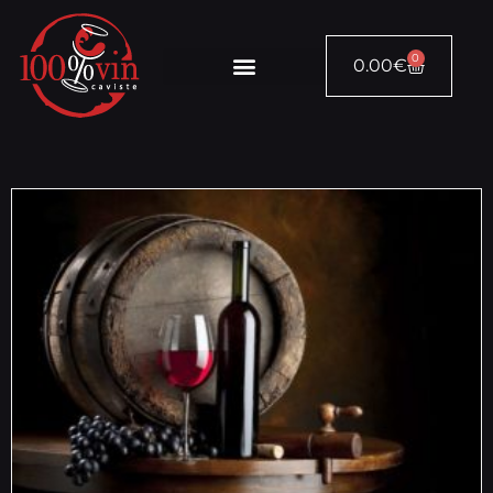
0
0.00
€