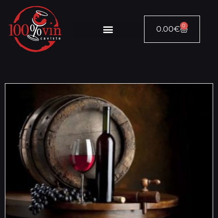
0
0.00
€