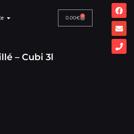
0
te
0.00
€
llé – Cubi 3l