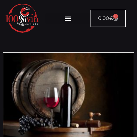
0
0.00
€