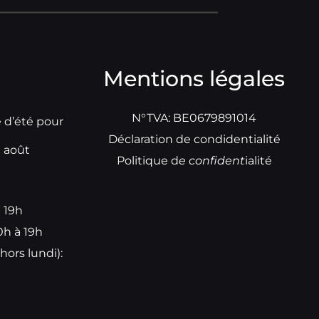
Mentions légales
N°TVA: BE0679891014
e d’été pour
Déclaration de condidentialité
t août
Politique d
e
confident
ialité
à 19h
0h à 19h
hors lundi):