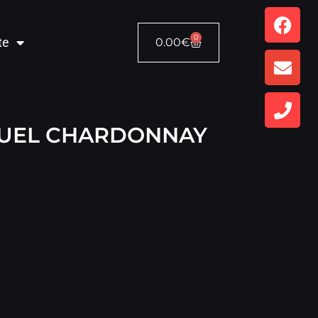
0
te
0.00
€
UEL CHARDONNAY