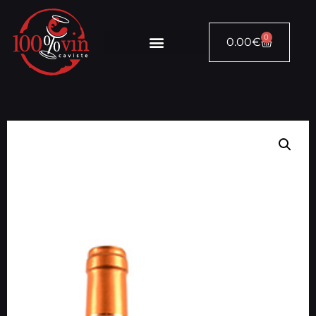
0
0.00
€