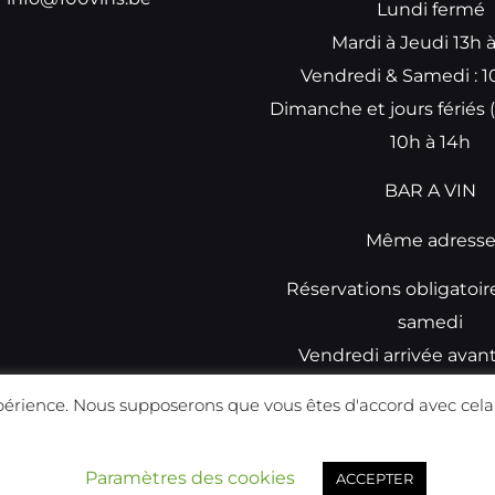
Lundi fermé
Mardi à Jeudi 13h 
Vendredi & Samedi : 1
Dimanche et jours fériés (
10h à 14h
BAR A VIN
Même adress
Réservations obligatoir
samedi
Vendredi arrivée avan
réservations
périence. Nous supposerons que vous êtes d'accord avec cela,
Réalisé par
Prismatech
Paramètres des cookies
ACCEPTER