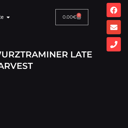
0
te
0.00
€
WURZTRAMINER LATE
ARVEST