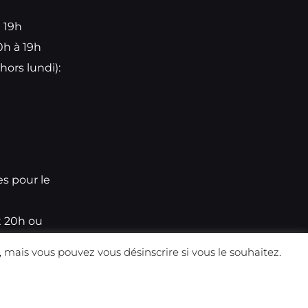
à 19h
0h à 19h
hors lundi):
e
es pour le
t 20h ou
 mais vous pouvez vous désinscrire si vous le souhaitez.