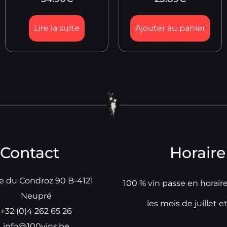
Lire la suite
Ajouter au panier
Contact
Horaire
e du Condroz 90 B-4121
100 % vin passe en horair
Neupré
les mois de juillet e
+32 (0)4 262 65 26
info@100vins.be