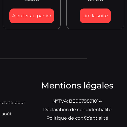
Ajouter au panier
Lire la suite
Mentions légales
N°TVA: BE0679891014
e d’été pour
Déclaration de condidentialité
t août
Politique d
e
confident
ialité